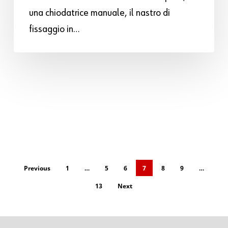
una chiodatrice manuale, il nastro di
fissaggio in…
Previous
1
…
5
6
7
8
9
…
13
Next