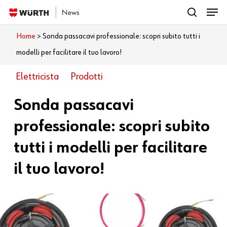
Menu
Skip
search
to
Close
Home
>
Sonda passacavi professionale: scopri subito tutti i
Cosa vuoi leggere?
main
Menu
modelli per facilitare il tuo lavoro!
content
Elettricista
Prodotti
Sonda passacavi
professionale: scopri subito
tutti i modelli per facilitare
il tuo lavoro!