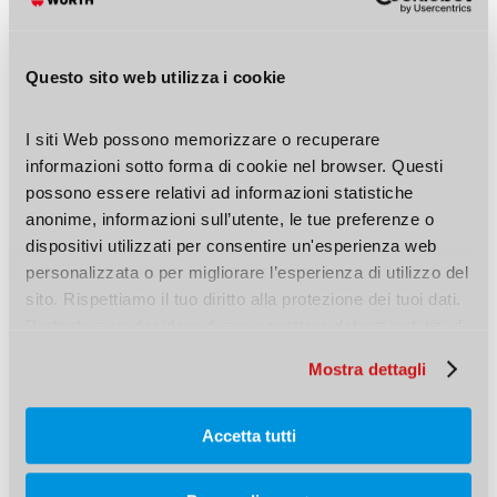
Cod. art. 071595 …
Questo sito web utilizza i cookie
NEL CARRELLO
I siti Web possono memorizzare o recuperare 
informazioni sotto forma di cookie nel browser. Questi 
possono essere relativi ad informazioni statistiche 
anonime, informazioni sull’utente, le tue preferenze o 
Se hai bisogno di
infilare fasci di cavi o cavi
dispositivi utilizzati per consentire un'esperienza web 
singoli con diametri di grandi dimensioni
,
personalizzata o per migliorare l’esperienza di utilizzo del 
sito. Rispettiamo il tuo diritto alla protezione dei tuoi dati. 
allora ti consigliamo di scegliere una
calza tirafili
Pertanto puoi decidere di non accettare determinati tipi di 
autobloccante
. Il prodotto Würth presenta un
cookie.
Mostra dettagli
attacco filettato M5 e un filo continuo in acciaio
zincato bianco.
Accetta tutti
Sonda passacavi pesante su avvolgitore