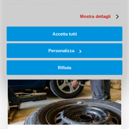
Come e perché si usa la schiuma
Pertanto puoi decidere di non accettare determinati tipi di 
poliuretanica?
cookie.
Mostra dettagli
Semplice e veloce da utilizzare, la schiuma
poliuretanica è utile come supporto
Accetta tutti
strutturale e isolante.…
Personalizza
Rifiuta