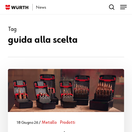
Menu
Skip
search
to
Close
Cosa vuoi leggere?
main
Menu
Tag
content
guida alla scelta
Metallo
Prodotti
18 Giugno 26