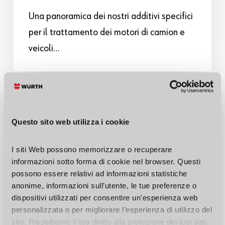
Una panoramica dei nostri additivi specifici
per il trattamento dei motori di camion e
veicoli…
Questo sito web utilizza i cookie
I siti Web possono memorizzare o recuperare 
informazioni sotto forma di cookie nel browser. Questi 
possono essere relativi ad informazioni statistiche 
anonime, informazioni sull’utente, le tue preferenze o 
dispositivi utilizzati per consentire un'esperienza web 
personalizzata o per migliorare l’esperienza di utilizzo del 
Per tutti
Prodotti
01 Agosto 25
sito. Rispettiamo il tuo diritto alla protezione dei tuoi dati. 