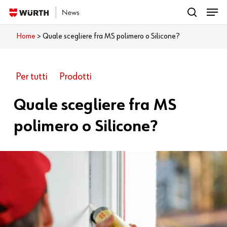
Menu
Skip
search
to
Close
Home
>
Quale scegliere fra MS polimero o Silicone?
Cosa vuoi leggere?
main
Menu
content
Per tutti
Prodotti
Quale scegliere fra MS
polimero o Silicone?