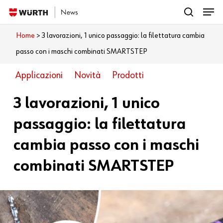
Menu
Skip
search
to
Close
Home
>
3 lavorazioni, 1 unico passaggio: la filettatura cambia
Cosa vuoi leggere?
main
Menu
passo con i maschi combinati SMARTSTEP
content
Applicazioni
Novità
Prodotti
3 lavorazioni, 1 unico
passaggio: la filettatura
cambia passo con i maschi
combinati SMARTSTEP