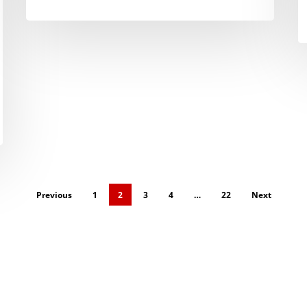
Previous
1
2
3
4
…
22
Next