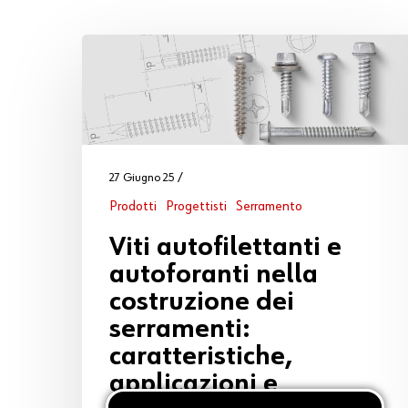
Cosa vuoi leggere?
27 Giugno 25
Prodotti
Progettisti
Serramento
Viti autofilettanti e
autoforanti nella
costruzione dei
serramenti:
caratteristiche,
applicazioni e