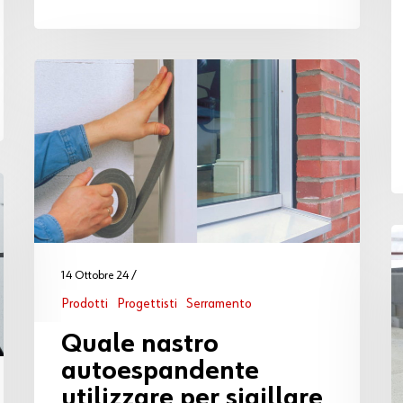
14 Ottobre 24
Prodotti
Progettisti
Serramento
Quale nastro
autoespandente
utilizzare per sigillare