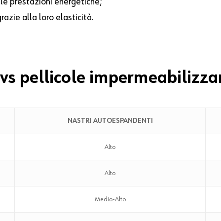
 le prestazioni energetiche;
grazie alla loro elasticità.
vs pellicole impermeabilizzan
NASTRI AUTOESPANDENTI
Alto
Alto
Medio-Alto