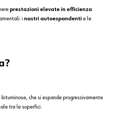
enere
prestazioni elevate in efficienza
amentali: i
nastri autoespandenti
e le
na?
 o bituminose, che si espande progressivamente
e tra le superfici.