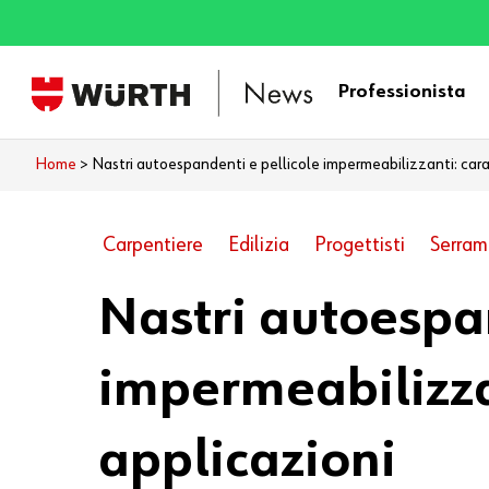
Skip
to
main
Professionista
content
Home
>
Nastri autoespandenti e pellicole impermeabilizzanti: carat
Carpentiere
Edilizia
Progettisti
Serram
Nastri autoespan
impermeabilizzan
applicazioni