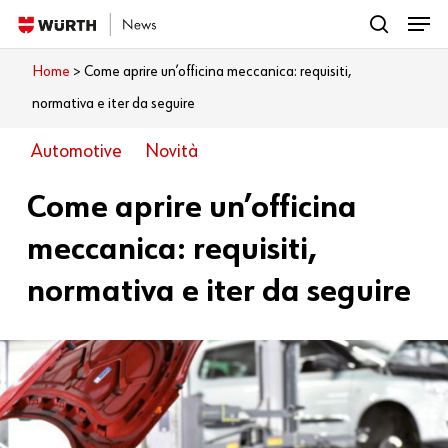
Menu
Skip
search
to
Close
Home
>
Come aprire un’officina meccanica: requisiti,
Cosa vuoi leggere?
main
Menu
normativa e iter da seguire
content
Automotive
Novità
Come aprire un’officina
meccanica: requisiti,
normativa e iter da seguire