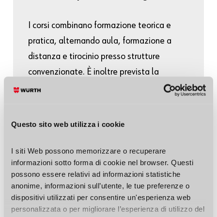
I corsi combinano formazione teorica e
pratica, alternando aula, formazione a
distanza e tirocinio presso strutture
convenzionate. È inoltre prevista la
possibilità di
riconoscimento dei crediti
formativi
, che consente di ridurre le ore di
frequenza in base all’esperienza
Questo sito web utilizza i cookie
professionale maturata.
I siti Web possono memorizzare o recuperare 
informazioni sotto forma di cookie nel browser. Questi 
A supporto dei professionisti, Würth mette
possono essere relativi ad informazioni statistiche 
a disposizione anche
un consulente
anonime, informazioni sull’utente, le tue preferenze o 
dedicato
, utile per orientarsi tra requisiti
dispositivi utilizzati per consentire un'esperienza web 
personalizzata o per migliorare l’esperienza di utilizzo del 
normativi e aspetti burocratici legati alle