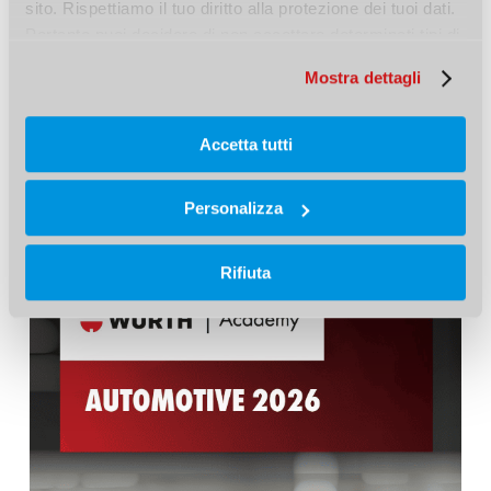
sito. Rispettiamo il tuo diritto alla protezione dei tuoi dati. 
qualifiche professionali.
Pertanto puoi decidere di non accettare determinati tipi di 
cookie.
Mostra dettagli
SCOPRI DI PIÙ
Accetta tutti
Personalizza
Rifiuta