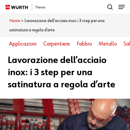
Menu
Skip
search
to
Close
Home
>
Lavorazione dell’acciaio inox: i 3 step per una
Cosa vuoi leggere?
main
Menu
satinatura a regola d’arte
content
Applicazioni
Carpentiere
Fabbro
Metallo
Sa
Lavorazione dell’acciaio
inox: i 3 step per una
satinatura a regola d’arte