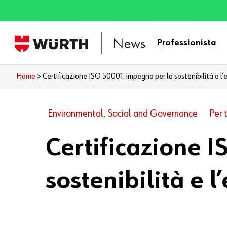
Skip
to
main
Professionista
content
Home
>
Certificazione ISO 50001: impegno per la sostenibilità e l’
Environmental, Social and Governance
Per t
Certificazione 
sostenibilità e l