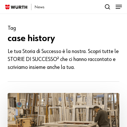
Menu
Skip
search
to
Close
Cosa vuoi leggere?
main
Menu
Tag
content
case history
Le tua Storia di Successo è la nostra. Scopri tutte le
STORIE DI SUCCESSO² che ci hanno raccontato e
scriviamo insieme anche la tua.