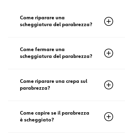
Come riparare una
scheggiatura del parabrezza?
Si utilizza una resina specifica che viene
Come fermare una
iniettata nel punto di impatto e poi
scheggiatura del parabrezza?
polimerizzata con luce UV.
Intervenendo rapidamente con una
Come riparare una crepa sul
riparazione professionale e utilizzando
parabrezza?
kit di riparazione ad hoc.
Si può riparare una crepa sul parabrezza
Come capire se il parabrezza
solo se è corta e contenuta (entro circa
è scheggiato?
50 mm). Crepe più lunghe richiedono