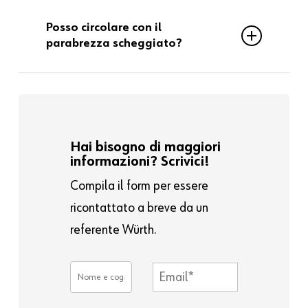
sostituzione.
Il danno si presenta come un piccolo
Posso circolare con il
cratere o una stella con micro crepe
parabrezza scheggiato?
attorno.
Sì, ma è sconsigliato: il danno può
peggiorare rapidamente e
compromettere la sicurezza.
Hai bisogno di maggiori
informazioni? Scrivici!
Compila il form per essere
ricontattato a breve da un
referente Würth.