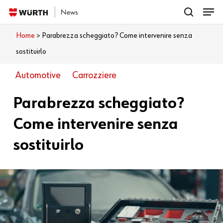
Menu
Skip
search
to
Close
Home
>
Parabrezza scheggiato? Come intervenire senza
Cosa vuoi leggere?
main
Menu
sostituirlo
content
Automotive
Carrozziere
Parabrezza scheggiato?
Come intervenire senza
sostituirlo