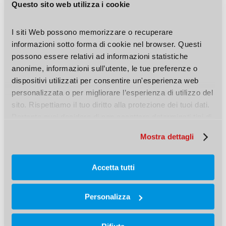
Questo sito web utilizza i cookie
Il risultato è una riparazione completata in circa
I siti Web possono memorizzare o recuperare 
7 minuti.
informazioni sotto forma di cookie nel browser. Questi 
possono essere relativi ad informazioni statistiche 
anonime, informazioni sull’utente, le tue preferenze o 
dispositivi utilizzati per consentire un'esperienza web 
Riparare o sostituire: cosa
personalizzata o per migliorare l’esperienza di utilizzo del 
conviene davvero
sito. Rispettiamo il tuo diritto alla protezione dei tuoi dati. 
Pertanto puoi decidere di non accettare determinati tipi di 
Quando il danno è ancora gestibile, la
cookie.
Mostra dettagli
riparazione è sempre la scelta migliore:
Accetta tutti
tempi rapidi
costi inferiori
Personalizza
nessuno smontaggio
meno impatto ambientale