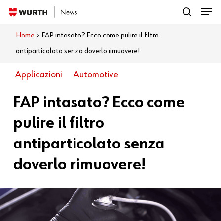
Menu
Skip
search
to
Close
Home
>
FAP intasato? Ecco come pulire il filtro
Cosa vuoi leggere?
main
Menu
antiparticolato senza doverlo rimuovere!
content
Applicazioni
Automotive
FAP intasato? Ecco come
pulire il filtro
antiparticolato senza
doverlo rimuovere!