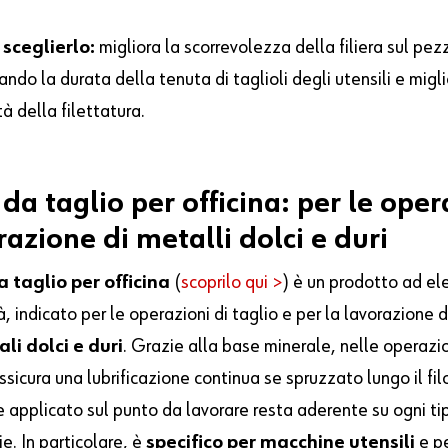
sceglierlo:
migliora la scorrevolezza della filiera sul pez
do la durata della tenuta di taglioli degli utensili e migl
tà della filettatura.
da
taglio
per
officina:
per
le
oper
razione
di
metalli
dolci
e
duri
a taglio per officina
(
scoprilo qui >
) è un prodotto ad el
à, indicato per le operazioni di taglio e per la lavorazione d
li dolci e duri
. Grazie alla base minerale, nelle operazio
ssicura una lubrificazione continua se spruzzato lungo il fil
e applicato sul punto da lavorare resta aderente su ogni ti
ie. In particolare, è
specifico per macchine utensili
e p