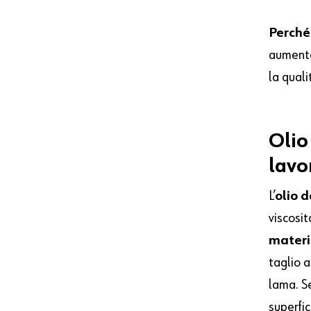
Perché 
aumentan
la quali
Olio
lavo
L’
olio d
viscosit
materia
taglio a
lama. S
superfic