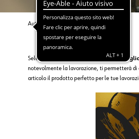
Autore
Letizia
20 Gennaio 2022
Selezionare con cura il
miglior olio da tagli
notevolmente la lavorazione, ti permetterà di ot
articolo il prodotto perfetto per le tue lavorazio