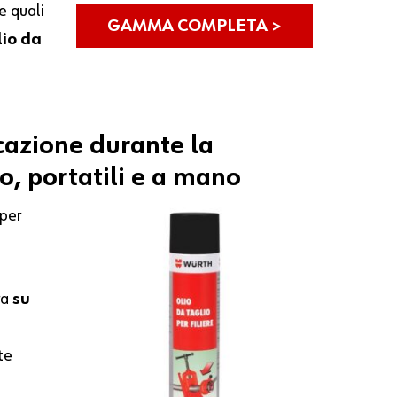
e quali
GAMMA COMPLETA >
lio da
icazione
durante
la
o,
portatili
e
a
mano
 per
ra
su
te