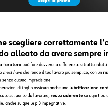
me
scegliere
correttamente
l'
ido
alleato
da
avere
sempre
i
da foratura
può fare davvero la differenza: si tratta infatti
to
must have
che rende il tuo lavoro più semplice, con un
ri
 senza alcuna imprecisione.
perazioni di taglio assicura anche una
lubrificazione con
icato sul punto da lavorare,
resta aderente
su ogni tipo d
ie, anche su quelle più impegnative.