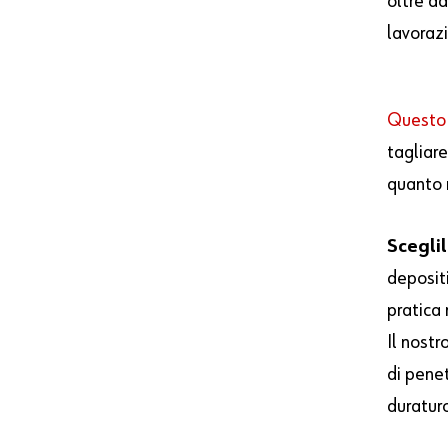
oltre ad
lavoraz
Questo
tagliare
quanto 
Scegli
deposit
pratica
Il nostr
di pene
duratur