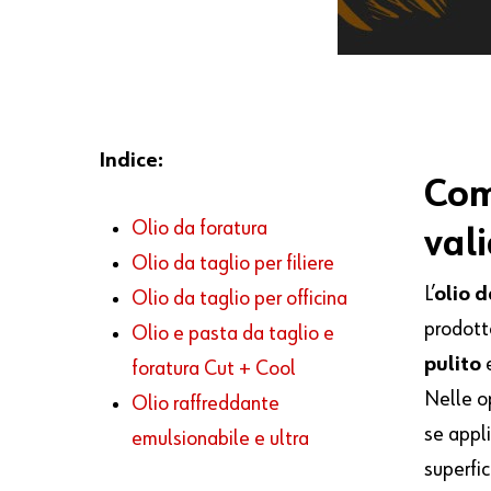
Indice:
Co
Olio da foratura
val
Olio da taglio per filiere
L’
olio 
Olio da taglio per officina
prodot
Olio e pasta da taglio e
pulito
e
foratura Cut + Cool
Nelle o
Olio raffreddante
se appl
emulsionabile e ultra
superfic