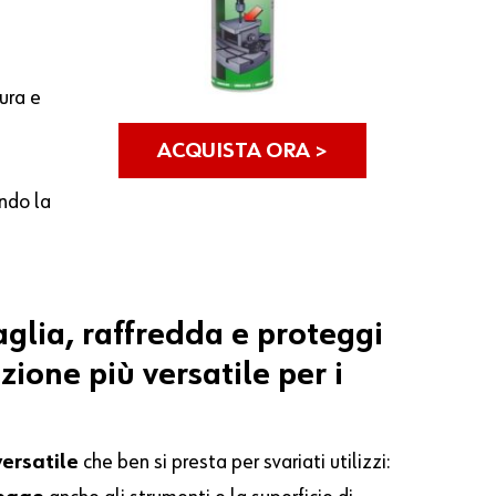
tura e
ACQUISTA ORA >
ndo la
aglia,
raffredda
e
proteggi
uzione
più
versatile
per
i
ersatile
che ben si presta per svariati utilizzi: