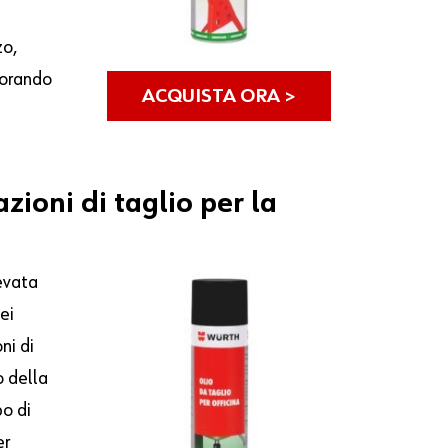
zo,
iorando
ACQUISTA ORA >
azioni
di
taglio
per
la
evata
ei
ni di
o della
po di
er