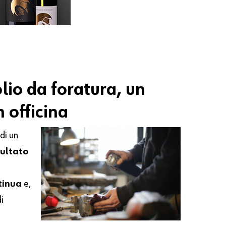
olio
da
foratura,
un
n
officina
 di un
sultato
tinua
e,
i