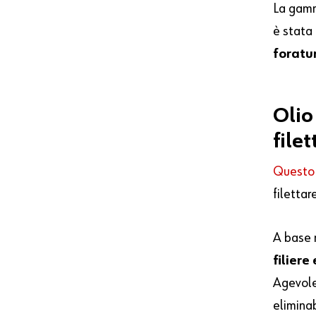
La gamm
è stata
foratu
Olio
file
Questo
filettar
A base m
filiere
Agevole
elimina