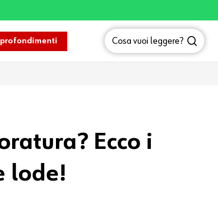
sea
Cosa vuoi leggere?
profondimenti
foratura? Ecco i
e lode!