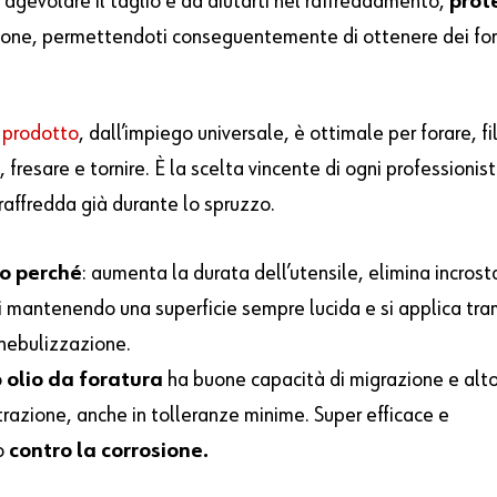
 agevolare il taglio e ad aiutarti nel raffreddamento,
prot
ione, permettendoti conseguentemente di ottenere dei fori
 prodotto
, dall’impiego universale, è ottimale per forare, fi
, fresare e tornire. È la scelta vincente di ogni professionist
raffredda già durante lo spruzzo.
lo perché
: aumenta la durata dell’utensile, elimina incrost
i mantenendo una superficie sempre lucida e si applica tra
 nebulizzazione.
o
olio da foratura
ha buone capacità di migrazione e alt
trazione, anche in tolleranze minime. Super efficace e
o
contro la corrosione.