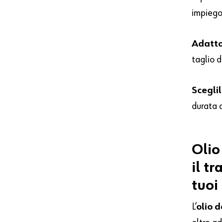
impiego
Adatto
taglio d
Scegli
durata d
Olio
il
tr
tuoi
L’
olio d