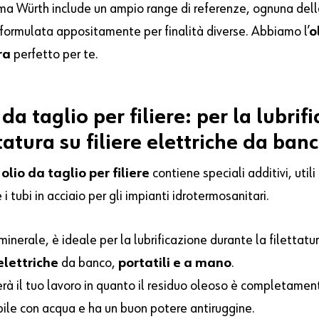
a Würth include un ampio range di referenze, ognuna dell
 formulata appositamente per finalità diverse. Abbiamo l’
o
ra
perfetto per te.
da
taglio
per
filiere:
per
la
lubrif
ttatura
su
filiere
elettriche
da
banc
olio da taglio per filiere
contiene speciali additivi, utili
e i tubi in acciaio per gli impianti idrotermosanitari.
inerale, è ideale per la lubrificazione durante la filettatu
 elettriche
da banco,
portatili e a mano
.
rà il tuo lavoro in quanto il residuo oleoso è completamen
bile con acqua e ha un buon potere antiruggine.