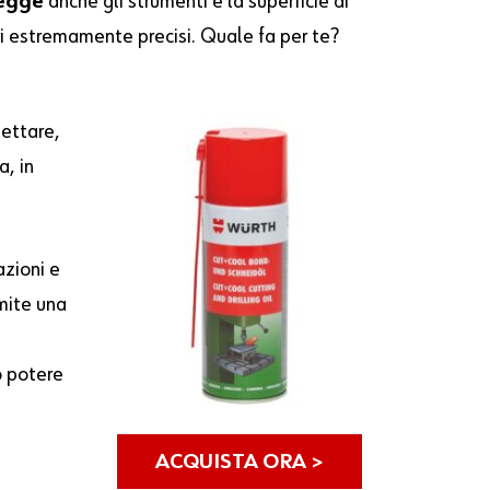
egge
anche gli strumenti e la superficie di
 estremamente precisi. Quale fa per te?
lettare,
a, in
azioni e
mite una
o potere
ACQUISTA ORA >