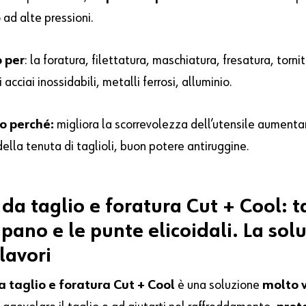
 ad alte pressioni.
 per
: la foratura, filettatura, maschiatura, fresatura, torni
i acciai inossidabili, metalli ferrosi, alluminio.
lo perché:
migliora la scorrevolezza dell’utensile aumenta
ella tenuta di taglioli, buon potere antiruggine.
da
taglio
e
foratura
Cut
+
Cool:
t
apano
e
le
punte
elicoidali.
La
sol
lavori
a taglio e foratura Cut + Cool
è una soluzione
molto v