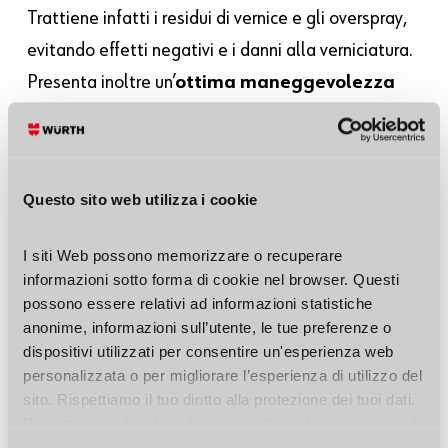
Trattiene infatti i residui di vernice e gli overspray,
evitando effetti negativi e i danni alla verniciatura.
Presenta inoltre un’
ottima maneggevolezza
della superficie interna microgoffrata e ha un’
alta
resistenza allo strappo
.
Vai al prodotto >
Questo sito web utilizza i cookie
I siti Web possono memorizzare o recuperare 
informazioni sotto forma di cookie nel browser. Questi 
possono essere relativi ad informazioni statistiche 
anonime, informazioni sull’utente, le tue preferenze o 
dispositivi utilizzati per consentire un'esperienza web 
personalizzata o per migliorare l’esperienza di utilizzo del 
sito. Rispettiamo il tuo diritto alla protezione dei tuoi dati. 
ACQUISTA ORA
Pertanto puoi decidere di non accettare determinati tipi di 
cookie.