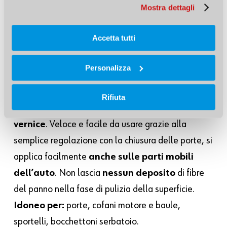
Mostra dettagli
Nastro di mascheratura Soft Mask Easy:
protegge gli interni del veicolo dagli
spruzzi di vernice
Accetta tutti
Il
nastro di mascheratura
Soft Mask Easy (
vai
Personalizza
al prodotto >
) con cordone spugnoso autoadesivo
è in grado di sigillare e
proteggere il 95% di
Rifiuta
tutte le aperture del veicolo dagli spruzzi di
vernice
. Veloce e facile da usare grazie alla
semplice regolazione con la chiusura delle porte, si
applica facilmente
anche sulle parti mobili
dell’auto
. Non lascia
nessun deposito
di fibre
del panno nella fase di pulizia della superficie.
Idoneo per:
porte, cofani motore e baule,
sportelli, bocchettoni serbatoio.