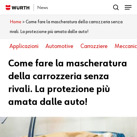
Menu
Skip
search
to
Close
Home
>
Come fare la mascheratura della carrozzeria senza
Cosa vuoi leggere?
main
Menu
rivali. La protezione più amata dalle auto!
content
Applicazioni
Automotive
Carrozziere
Meccani
Come fare la mascheratura
della carrozzeria senza
rivali. La protezione più
amata dalle auto!