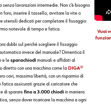
o senza lavorazioni intermedie. Non c’è bisogno
un foro, inserire il tassello, avvitare la vite o
re utensili dedicati per completare il fissaggio:
armio notevole di tempo e fatica.
Vuoi v
funzion
ra dubbi sul perché scegliere il fissaggio
 automatico invece del manuale? Dimentica il
o e le
sparachiodi
manuali e affidati al
io diretto con una macchina come la
DIGA®
zero cavi, massima libertà, con un risparmio di
fatica assicurati grazie al caricatore che
e di sparare
fino a 3.000 chiodi
in maniera
ica, senza dover ricaricare la macchina a ogni