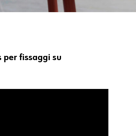
s
per
fissaggi
su