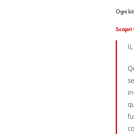
Ogni kit
Scopri
I
Q
se
in
q
f
co