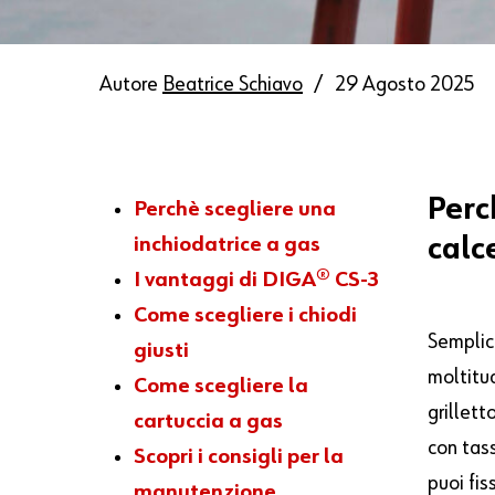
Autore
Beatrice Schiavo
29 Agosto 2025
Perc
Perchè scegliere una
inchiodatrice a gas
calc
I vantaggi di DIGA® CS-3
Come scegliere i chiodi
Semplic
giusti
moltitud
Come scegliere la
grillett
cartuccia a gas
con tass
Scopri
i
consigli
per
la
puoi fi
manutenzione