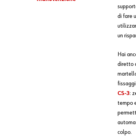
support
di fare 
utilizza
un risp
Hai anco
diretto
martell
fissagg
CS-3
: 
tempo e 
permett
automat
colpo.