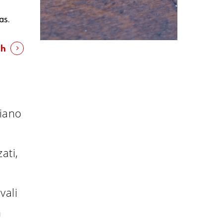
as.
th
siano
ati,
vali
n