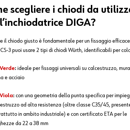
me
scegliere
i
chiodi
da
utiliz
l’inchiodatrice
DIGA?
e il chiodo giusto è fondamentale per un fissaggio efficace
-3 puoi usare 2 tipi di chiodi Würth, identificabili per col
 Verde
:
ideale per fissaggi universali su calcestruzzo, mur
a e acciaio
 Viola
:
con una geometria della punta specifica per impieg
cestruzzo ad
alta resistenza (oltre classe C35/45, present
attutto in ambito industriale) e con certificato ETA per le
ghezze da 22 a 38 mm