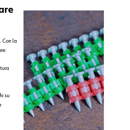
zare
. Con la
ore:
atura
hi su
e