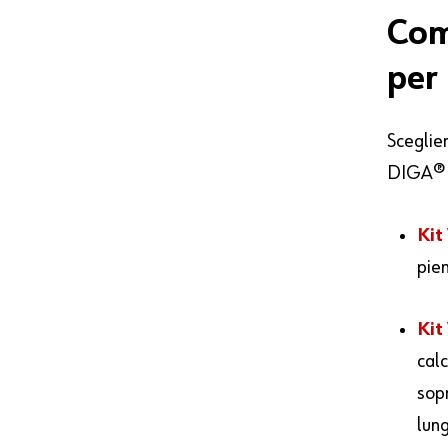
Co
per
Sceglier
DIGA® CS
Kit
pien
Kit
cal
sopr
lun