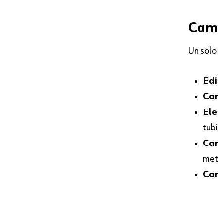
Camb
Un solo
Edi
Car
Elet
tubi
Car
meta
Car