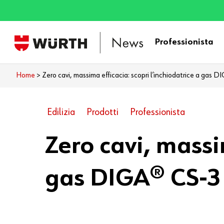
Skip
to
main
Professionista
content
Home
>
Zero cavi, massima efficacia: scopri l’inchiodatrice a gas 
Edilizia
Prodotti
Professionista
Zero cavi, massi
gas DIGA® CS-3