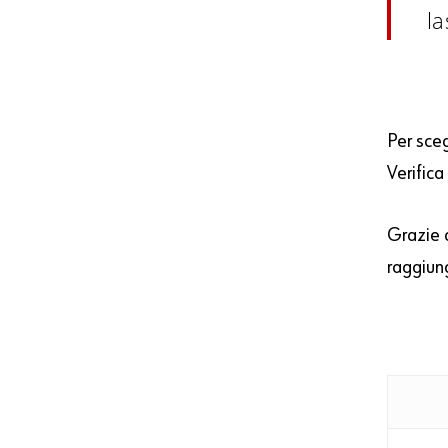
la
Per sce
Verific
Grazie 
raggiung