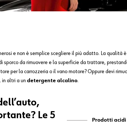
rosi e non è semplice scegliere il più adatto. La qualità è 
 di sporco da rimuovere e la superficie da trattare, prestan
ore per la carrozzeria o il vano motore? Oppure devi rimuo
, in altri a un
detergente alcalino
.
dell’auto,
ortante? Le 5
Prodotti acidi