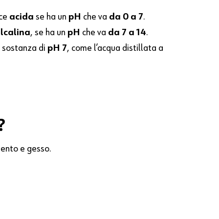
sce
acida
se ha un
pH
che va
da 0 a 7
.
lcalina
, se ha un
pH
che va
da 7 a 14
.
 sostanza di
pH 7
, come l’acqua distillata a
?
emento e gesso.