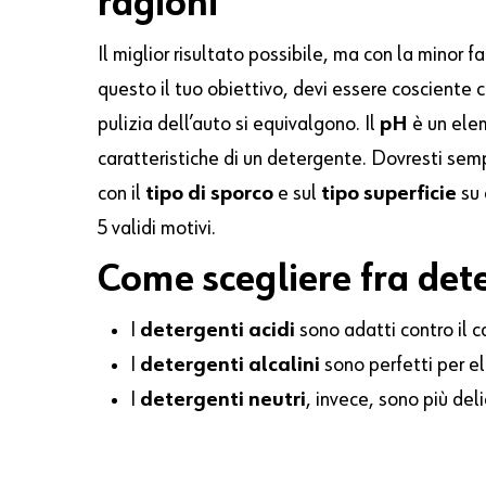
ragioni
Il miglior risultato possibile, ma con la minor fa
questo il tuo obiettivo, devi essere cosciente ch
pulizia dell’auto si equivalgono. Il
pH
è un ele
caratteristiche di un detergente. Dovresti sem
con il
tipo di sporco
e sul
tipo superficie
su 
5 validi motivi.
Come scegliere fra deter
I
detergenti acidi
sono adatti contro il c
I
detergenti alcalini
sono perfetti per eli
I
detergenti neutri
, invece, sono più del