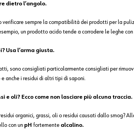
re dietro l’angolo.
erificare sempre la compatibilità dei prodotti per la pulizi
r esempio, un prodotto acido tende a corrodere le leghe con 
ei? Usa l’arma giusta.
fatti, sono consigliati particolarmente consigliati per rimuov
 anche i residui di altri tipi di saponi.
si e oli? Ecco come non lasciare più alcuna traccia.
residui organici, grassi, oli o residui causati dallo smog? All
ello con un
pH
fortemente
alcalino.