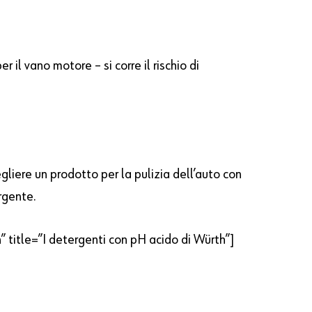
il vano motore – si corre il rischio di
liere un prodotto per la pulizia dell’auto con
rgente.
 title=”I detergenti con pH acido di Würth”]