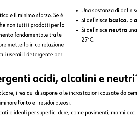
Una sostanza di defini
tica e il minimo sforzo. Se è
Si definisce
basica
, o
a
e non tutti i prodotti per la
Si definisce
neutra
una
mento fondamentale tra le
25°C.
pre metterlo in correlazione
cui userai il detergente per
genti acidi, alcalini e neutri
alcare, i residui di sapone o le incrostazioni causate da c
minare l’unto e i residui oleosi.
icati e ideali per superfici dure, come pavimenti, marmi ecc.