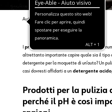
Autore
Carmelo Triglia
2 Gennaio 2021
I
prodotti per la pulizia dell’auto
sono nume
altrettanto importante capire quale sia il tipo
detergente per la moquette di un’auto? Un pulit
casi dovresti affidarti a un
detergente acido
Prodotti per la pulizia 
perché il pH è così imp