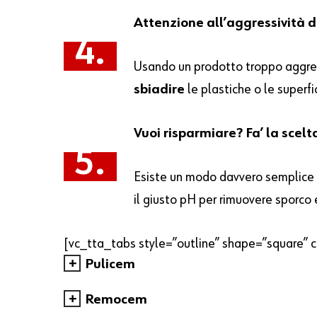
Attenzione all’aggressività d
4.
Usando un prodotto troppo aggressi
sbiadire
le plastiche o le superfi
Vuoi risparmiare? Fa’ la scelt
5.
Esiste un modo davvero semplice p
il giusto pH per rimuovere sporco 
[vc_tta_tabs style=”outline” shape=”square” co
Pulicem
Remocem