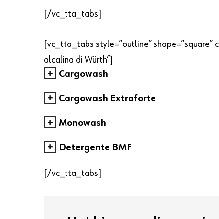
[/vc_tta_tabs]
[vc_tta_tabs style=”outline” shape=”square” co
alcalina di Würth”]
Cargowash
Cargowash Extraforte
Monowash
Detergente BMF
[/vc_tta_tabs]