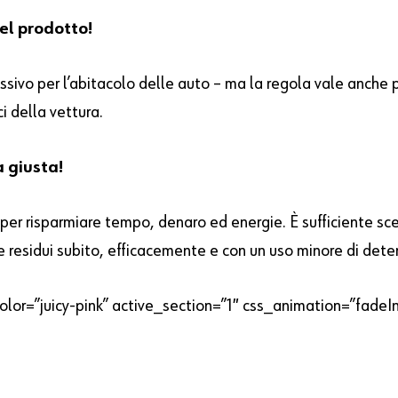
el prodotto!
vo per l’abitacolo delle auto – ma la regola vale anche per 
ci della vettura.
a giusta!
er risparmiare tempo, denaro ed energie. È sufficiente sceg
e residui subito, efficacemente e con un uso minore di dete
lor=”juicy-pink” active_section=”1″ css_animation=”fadeIn”