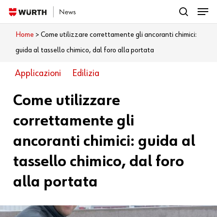
Menu
Skip
search
to
Close
Home
>
Come utilizzare correttamente gli ancoranti chimici:
Cosa vuoi leggere?
main
Menu
guida al tassello chimico, dal foro alla portata
content
Applicazioni
Edilizia
Come utilizzare
correttamente gli
ancoranti chimici: guida al
tassello chimico, dal foro
alla portata