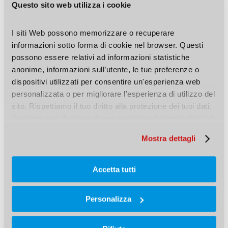
10cm o comunque si scarta il materiale
finché il
Questo sito web utilizza i cookie
colore della miscela non sia uniforme
.
I siti Web possono memorizzare o recuperare 
informazioni sotto forma di cookie nel browser. Questi 
L’estrusione deve avvenire da fondo foro verso
possono essere relativi ad informazioni statistiche 
l’esterno, lasciando l’ugello immerso nella resina, in
anonime, informazioni sull’utente, le tue preferenze o 
modo da
evitare che si creino vuoti d’aria
dispositivi utilizzati per consentire un'esperienza web 
personalizzata o per migliorare l’esperienza di utilizzo del 
all’interno
. È sufficiente riempire 2/3 del volume
sito. Rispettiamo il tuo diritto alla protezione dei tuoi dati. 
del foro, in quanto il restante è occupato dalla
Pertanto puoi decidere di non accettare determinati tipi di 
barra filettata.
cookie.
Mostra dettagli
Accetta tutti
Personalizza