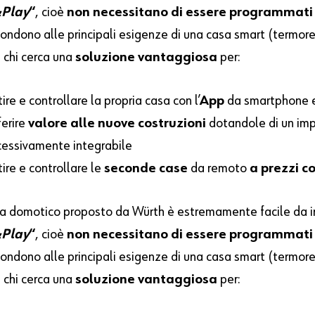
Play
“
, cioè
non necessitano di essere programmati 
spondono alle principali esigenze di una casa smart (termo
a chi cerca una
soluzione vantaggiosa
per:
ire e controllare la propria casa con l’
App
da smartphone e
ferire
valore alle nuove costruzioni
dotandole di un imp
cessivamente integrabile
ire e controllare le
seconde case
da remoto
a prezzi c
ma domotico proposto da Würth è estremamente facile da in
Play
“
, cioè
non necessitano di essere programmati 
spondono alle principali esigenze di una casa smart (termo
a chi cerca una
soluzione vantaggiosa
per: