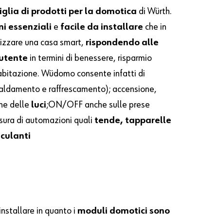
iglia
di prodotti per la domotica
di Würth.
ni essenziali
e
facile da installare
che in
lizzare una casa smart,
rispondendo alle
’utente
in termini di benessere, risparmio
’abitazione. Wüdomo consente infatti di
caldamento e raffrescamento); accensione,
ne delle
luci
;ON/OFF anche sulle prese
sura di
automazioni quali
tende, tapparelle
sculanti
nstallare in quanto i
moduli domotici sono