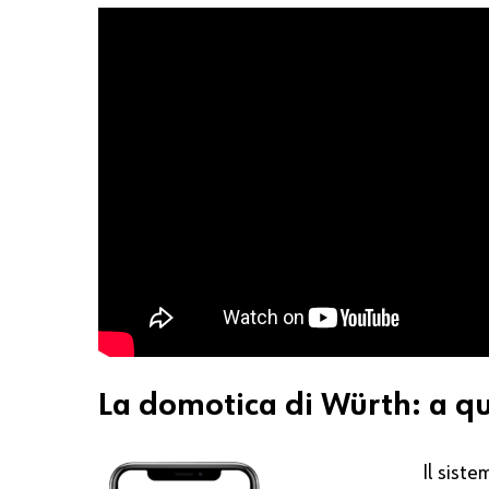
La domotica di Würth: a q
Il sist