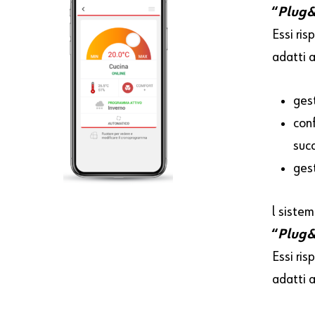
“
Plug&
Essi ri
adatti 
gest
con
suc
gest
l siste
“
Plug&
Essi ri
adatti 