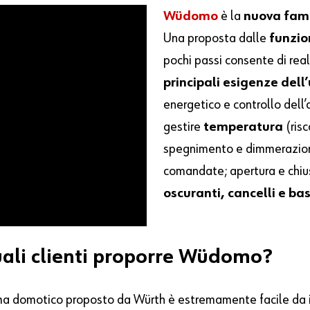
Wüdomo
è la
nuova
fam
Una proposta dalle
funzio
pochi passi consente di rea
principali esigenze dell
energetico e controllo dell
gestire
temperatura
(ris
spegnimento e dimmerazio
comandate; apertura e chiu
oscuranti, cancelli e ba
uali clienti proporre Wüdomo?
ema domotico proposto da Würth è estremamente facile da i