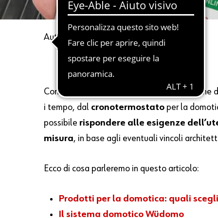
Autore
Cristina Cama
2 Marzo 2020
Conoscere funzioni e caratteristiche tecniche d
i tempo, dal
cronotermostato
per la domoti
possibile
rispondere alle esigenze dell’u
misura
, in base agli eventuali vincoli architetto
Ecco di cosa parleremo in questo articolo:
Prodotti per la domotica: quali scegl
Il sistema domotico Wüdomo