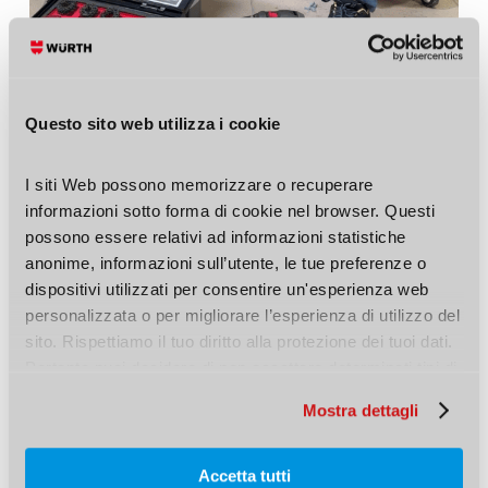
Questo sito web utilizza i cookie
I siti Web possono memorizzare o recuperare 
informazioni sotto forma di cookie nel browser. Questi 
possono essere relativi ad informazioni statistiche 
anonime, informazioni sull’utente, le tue preferenze o 
dispositivi utilizzati per consentire un'esperienza web 
personalizzata o per migliorare l’esperienza di utilizzo del 
Una soluzione semplice, già
sito. Rispettiamo il tuo diritto alla protezione dei tuoi dati. 
pronta per l’officina
Pertanto puoi decidere di non accettare determinati tipi di 
cookie.
Per chi vuole standardizzare questa operazione e
Mostra dettagli
lavorare in modo rapido e ordinato, esiste un
kit
specifico Würth per la pulizia di bulloni ruota
Accetta tutti