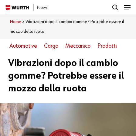
Menu
Skip
search
to
Close
Home
>
Vibrazioni dopo il cambio gomme? Potrebbe essere il
Cosa vuoi leggere?
main
Menu
mozzo della ruota
content
Automotive
Cargo
Meccanico
Prodotti
Vibrazioni dopo il cambio
gomme? Potrebbe essere il
mozzo della ruota