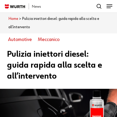
Menu
Skip
search
to
Close
Home
>
Pulizia iniettori diesel: guida rapida alla scelta e
Cosa vuoi leggere?
main
Menu
all’intervento
content
Automotive
Meccanico
Pulizia iniettori diesel:
guida rapida alla scelta e
all’intervento