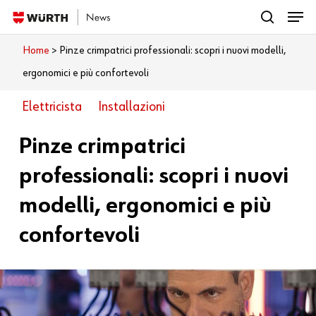
Menu
Skip
search
to
Close
Home
>
Pinze crimpatrici professionali: scopri i nuovi modelli,
Cosa vuoi leggere?
main
Menu
ergonomici e più confortevoli
content
Elettricista
Installazioni
Pinze crimpatrici
professionali: scopri i nuovi
modelli, ergonomici e più
confortevoli