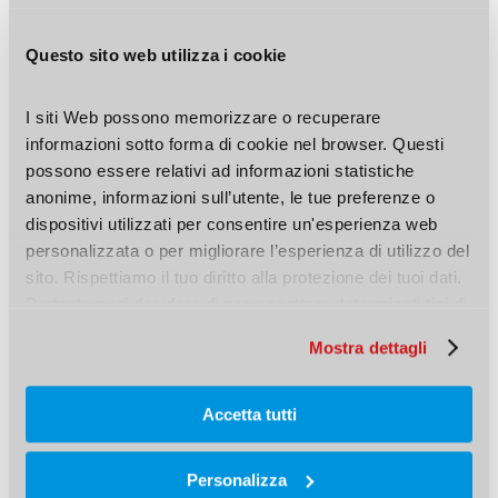
La pinza a crimpare, più leggera e compatta degli
Questo sito web utilizza i cookie
altri modelli, offre
un’impugnatura ridotta
ideale anche per mani piccole. Abbiamo pensato a
I siti Web possono memorizzare o recuperare 
tutti i dettagli: il manico sagomato a 2 componenti
informazioni sotto forma di cookie nel browser. Questi 
possono essere relativi ad informazioni statistiche 
regala più comfort, senza affaticare la mano
anonime, informazioni sull’utente, le tue preferenze o 
durante il lavoro. E l’inserto antiscivolo evita
dispositivi utilizzati per consentire un'esperienza web 
cadute e ammacature quando viene appoggiato
personalizzata o per migliorare l’esperienza di utilizzo del 
sito. Rispettiamo il tuo diritto alla protezione dei tuoi dati. 
sul banco da lavoro.
Pertanto puoi decidere di non accettare determinati tipi di 
cookie.
Mostra dettagli
Le dimensioni contenute dell’utensile, inoltre, lo
rendono
facile da usare anche in spazi
Accetta tutti
ristretti
.
Personalizza