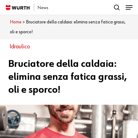
Menu
Skip
search
to
Close
Home
>
Bruciatore della caldaia: elimina senza fatica grassi,
Cosa vuoi leggere?
main
Menu
oli e sporco!
content
Idraulico
Bruciatore della caldaia:
elimina senza fatica grassi,
oli e sporco!