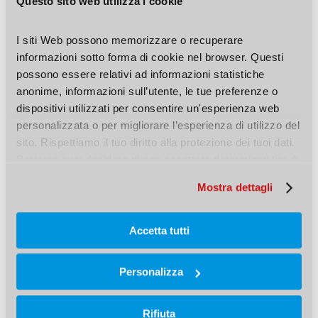
Questo sito web utilizza i cookie
I siti Web possono memorizzare o recuperare 
informazioni sotto forma di cookie nel browser. Questi 
possono essere relativi ad informazioni statistiche 
anonime, informazioni sull’utente, le tue preferenze o 
dispositivi utilizzati per consentire un'esperienza web 
personalizzata o per migliorare l’esperienza di utilizzo del 
sito. Rispettiamo il tuo diritto alla protezione dei tuoi dati. 
Pertanto puoi decidere di non accettare determinati tipi di 
cookie.
Mostra dettagli
ACQUISTA ORA
Accetta tutti
Personalizza
Hai bisogno di maggiori
informazioni? Scrivici!
Rifiuta