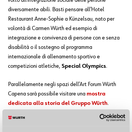
volto all’integrazione sociale delle persone
diversamente abili. Basti pensare all’Hotel
Restaurant Anne-Sophie a Künzelsau, nato per
volontà di Carmen Würth ed esempio di
integrazione e convivenza di persone con e senza
disabilità o il sostegno al programma
internazionale di allenamento sportivo e
competizioni atletiche,
Special Olympics
.
Parallelamente negli spazi dell’Art Forum Würth
Capena sarà possibile visitare una
mostra
dedicata alla storia del Gruppo Würth
.
Quest’ultima, presentata sotto forma di linea del
tempo, intende celebrare i 70 anni di attività del
Gruppo e, al tempo stesso, rievocare gli eventi più