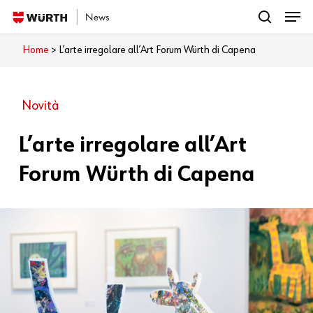
Menu
Skip
search
to
Close
Home
>
L’arte irregolare all’Art Forum Würth di Capena
Cosa vuoi leggere?
main
Menu
content
Novità
L’arte irregolare all’Art
Forum Würth di Capena