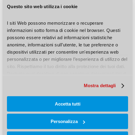
Questo sito web utilizza i cookie
salienti della storia mondiale tra il XX e il XXI
secolo, con un’attenzione particolare alle vicende
I siti Web possono memorizzare o recuperare 
della Germania e dell’Italia.
informazioni sotto forma di cookie nel browser. Questi 
possono essere relativi ad informazioni statistiche 
anonime, informazioni sull’utente, le tue preferenze o 
Orari di apertura
dispositivi utilizzati per consentire un'esperienza web 
personalizzata o per migliorare l’esperienza di utilizzo del 
Dal 10.2.2015 al 21.1.2017
sito. Rispettiamo il tuo diritto alla protezione dei tuoi dati. 
Pertanto puoi decidere di non accettare determinati tipi di 
Dal martedì al sabato: 10:00 – 17:00
cookie.
Mostra dettagli
Domenica, lunedì e festivi chiuso.
Accetta tutti
Ingresso gratuito
Personalizza